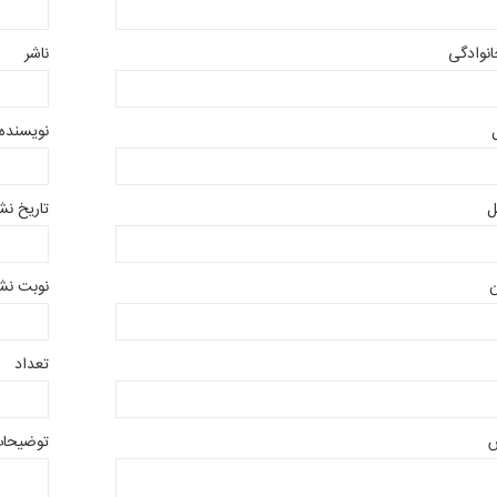
انوادگی
ناشر
نویسنده
ل
تاریخ نش
ن
نوبت نش
تعداد
توضیحا