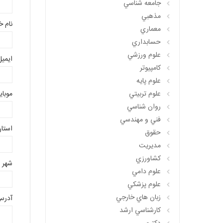
جامعه شناسي
مذهبي
نام خ
معماري
حسابداري
علوم ورزشي
ایمیل
کامپيوتر
علوم پايه
علوم تربيتي
موبای
روان شناسي
فني و مهندسي
استا
حقوق
مديريت
کشاورزي
شهر
علوم دامي
علوم پزشکي
زبان هاي خارجي
آدرس
کارشناسي ارشد