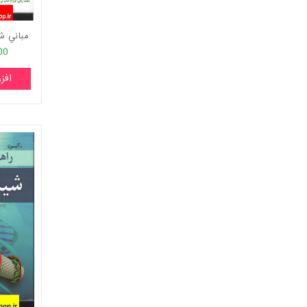
مباني ش
000
افز