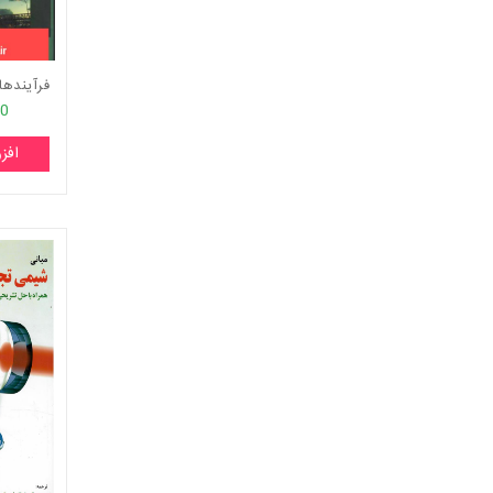
00
افز