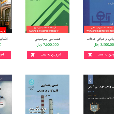
اصول بنياني و مباني محاسبات در مهندسي شيمي
مهندسي بيوشيمي
آشناي
3,500,0 ریال
7,600,000 ریال
00
ودن به سبد
افزودن به سبد
افز
خرید
خرید