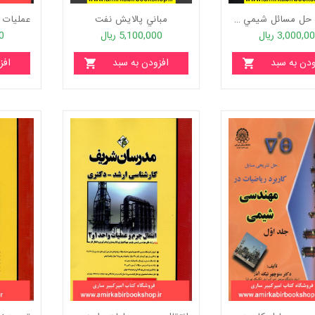
راهنما و حل مسائل شيمي آلي1(آليسون،ژوليانو،اتکينز،کري)
مباني پالايش نفت
3,000,0 ریال
5,100,000 ریال
00
ودن به سبد
افزودن به سبد
افز
خرید
خرید