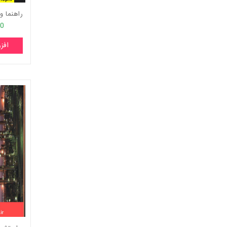
00
افز