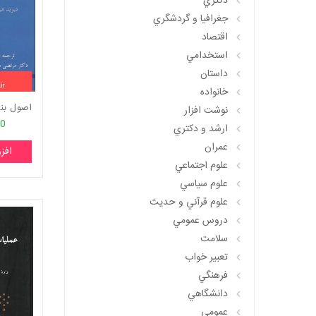
دکتري
جغرافيا و گردشگري
اقتصاد
استخدامي
داستان
خانواده
نوشت افزار
00
ارشد و دکتري
عمران
افز
علوم اجتماعي
علوم سياسي
علوم قرآني و حديث
دروس عمومي
سلامت
تعبير خواب
فرهنگي
دانشگاهي
عمومي