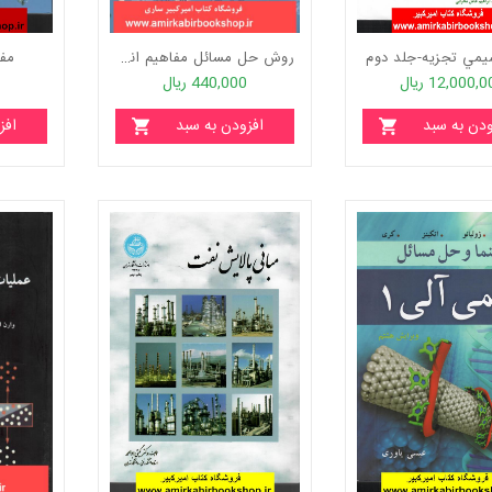
يمي تجزيه-جلد دوم
روش حل مسائل مفاهيم انتقال جرم(بر اساس کتاب چالکش اميري)
مفا
12,000, ریال
440,000 ریال
ودن به سبد
افزودن به سبد
افز
خرید
خرید