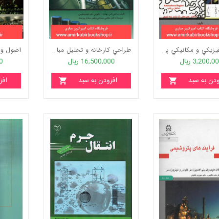
خواص فيزيکي و مکانيکي پليمرها "ناموجود"
طراحي کارخانه و تحليل مباحث اقتصادي براي مهندسين شيمي
3,200,0 ریال
16,500,000 ریال
00
ودن به سبد
افزودن به سبد
افز
خرید
خرید