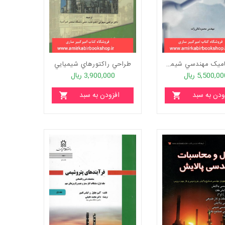
ترموديناميک مهندسي شيمي-جلد اول
طراحي راکتورهاي شيميايي
5,500,0 ریال
3,900,000 ریال
ودن به سبد
افزودن به سبد
خرید
خرید