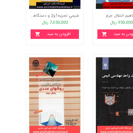
هيم انتقال جرم
شيمي تجزيه1و2 و دستگاهي
950,000 ریال
7,650,000 ریال
ودن به سبد
افزودن به سبد
خرید
خرید