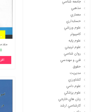
جامعه شناسي
مذهبي
معماري
حسابداري
علوم ورزشي
کامپيوتر
علوم پايه
مقدمه 
علوم تربيتي
00
روان شناسي
افز
فني و مهندسي
حقوق
مديريت
کشاورزي
علوم دامي
علوم پزشکي
زبان هاي خارجي
کارشناسي ارشد