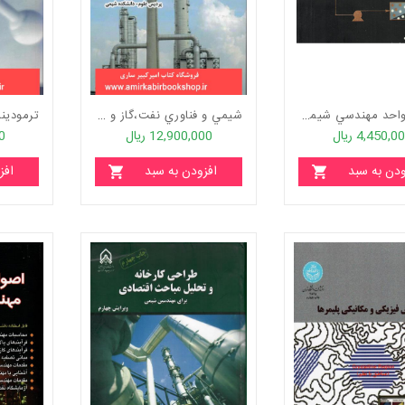
عمليات واحد مهندسي شيمي-جلد دوم
شيمي و فناوري نفت،گاز و پتروشيمي-جلد اول "زير چاپ"
4,450,0 ریال
12,900,000 ریال
00
ودن به سبد
افزودن به سبد
افز
خرید
خرید