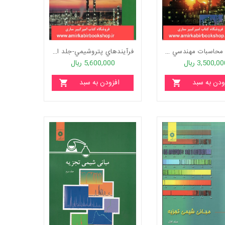
اصول و محاسبات مهندسي پالايش
فرآيندهاي پتروشيمي-جلد اول
3,500,0 ریال
5,600,000 ریال
ودن به سبد
افزودن به سبد
خرید
خرید