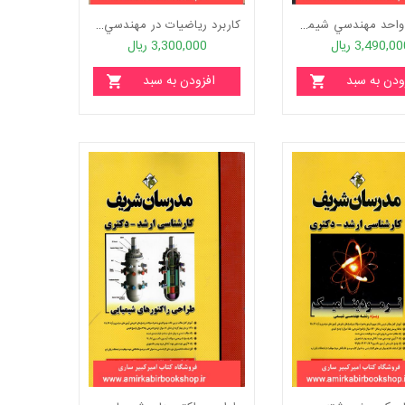
عمليات واحد مهندسي شيمي-جلد اول "زيرچاپ"
کاربرد رياضيات در مهندسي شيمي-جلد دوم(بخش اول و دوم:روشهاي عددي)
3,490,0 ریال
3,300,000 ریال
ودن به سبد
افزودن به سبد
خرید
خرید