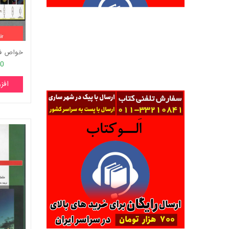
00
افز