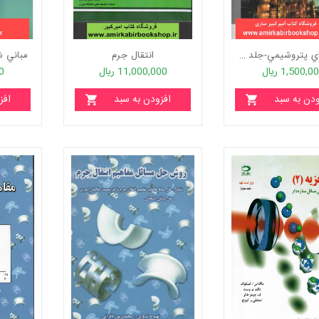
فرآيندهاي پتروشيمي-جلد دوم
انتقال جرم
مباني ش
1,500,0 ریال
11,000,000 ریال
00
ودن به سبد
افزودن به سبد
افز
خرید
خرید