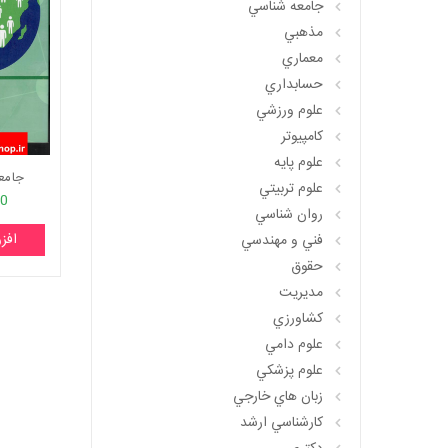
جامعه شناسي
مذهبي
معماري
حسابداري
علوم ورزشي
کامپيوتر
علوم پايه
جامع
علوم تربيتي
00
روان شناسي
افز
فني و مهندسي
حقوق
مديريت
کشاورزي
علوم دامي
علوم پزشکي
زبان هاي خارجي
کارشناسي ارشد